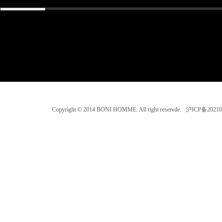
Copyright © 2014 BONI HOMME. All right reservde. 沪ICP备202