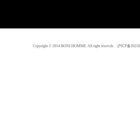
Copyright © 2014 BONI HOMME. All right reservde. 沪ICP备202