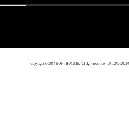
Copyright © 2014 BONI HOMME. All right reservde. 沪ICP备202