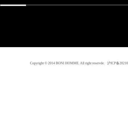
Copyright © 2014 BONI HOMME. All right reservde. 沪ICP备202