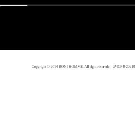
Copyright © 2014 BONI HOMME. All right reservde. 沪ICP备202