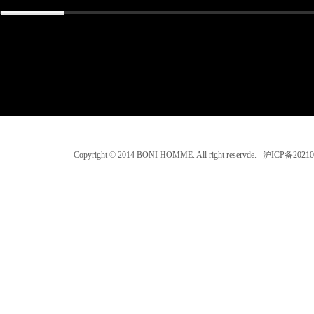
Copyright © 2014 BONI HOMME. All right reservde. 沪ICP备202