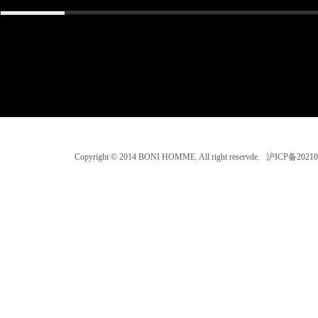
Copyright © 2014 BONI HOMME. All right reservde. 沪ICP备202