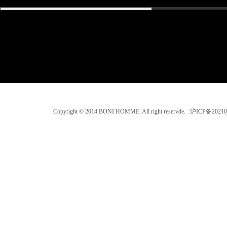
Copyright © 2014 BONI HOMME. All right reservde. 沪ICP备202