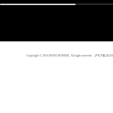
Copyright © 2014 BONI HOMME. All right reservde. 沪ICP备202