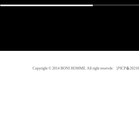
Copyright © 2014 BONI HOMME. All right reservde. 沪ICP备202