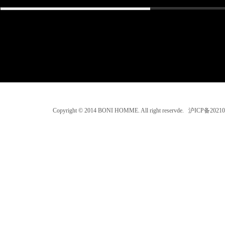
Copyright © 2014 BONI HOMME. All right reservde. 沪ICP备202