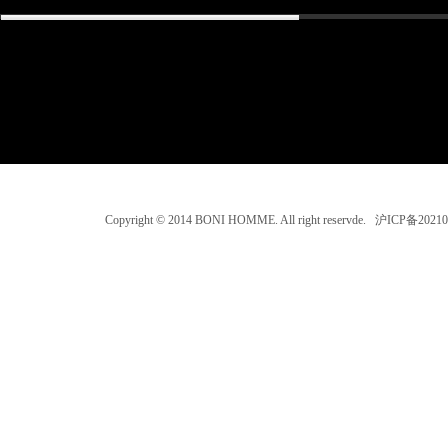
Copyright © 2014 BONI HOMME. All right reservde. 沪ICP备202