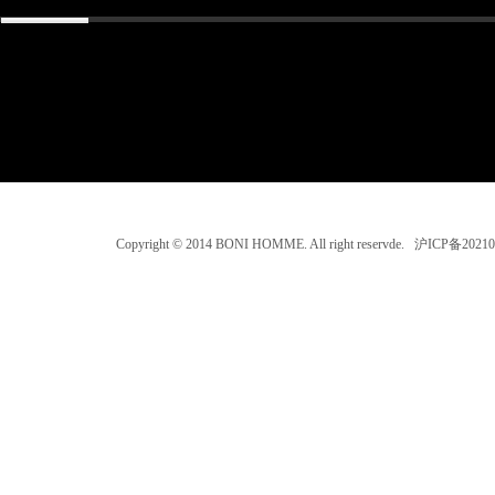
Copyright © 2014 BONI HOMME. All right reservde. 沪ICP备202