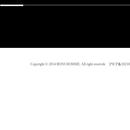
Copyright © 2014 BONI HOMME. All right reservde. 沪ICP备202