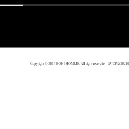
Copyright © 2014 BONI HOMME. All right reservde. 沪ICP备202