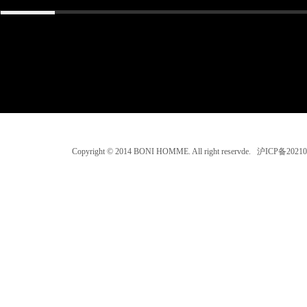
Copyright © 2014 BONI HOMME. All right reservde. 沪ICP备202