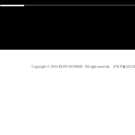
Copyright © 2014 BONI HOMME. All right reservde. 沪ICP备202