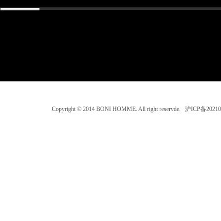
Copyright © 2014 BONI HOMME. All right reservde. 沪ICP备202