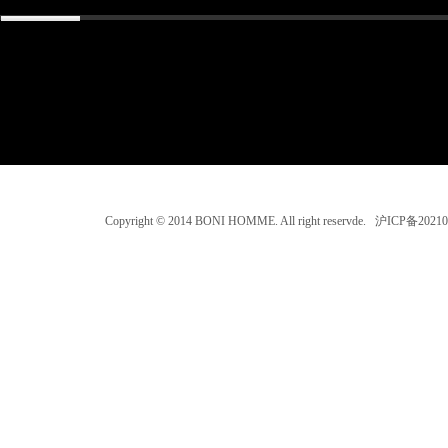
Copyright © 2014 BONI HOMME. All right reservde. 沪ICP备202