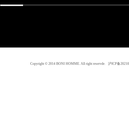
Copyright © 2014 BONI HOMME. All right reservde. 沪ICP备202