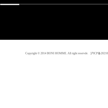
Copyright © 2014 BONI HOMME. All right reservde. 沪ICP备202