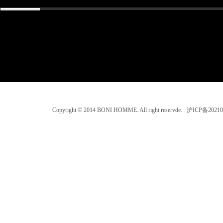
Copyright © 2014 BONI HOMME. All right reservde. 沪ICP备202