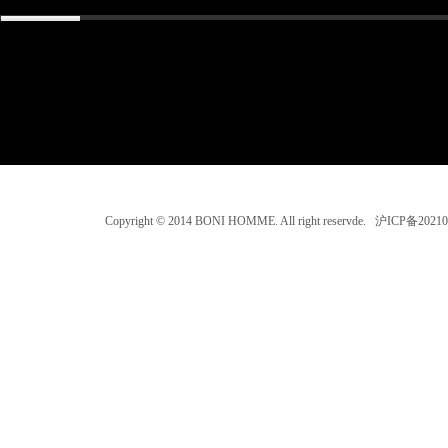
Copyright © 2014 BONI HOMME. All right reservde. 沪ICP备202